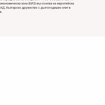
икономическа зона (ЕИЗ) въз основа на европейска
п АД, българско дружество с дългогодишен опит в
я.