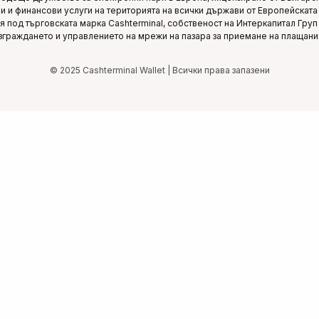
 и финансови услуги на територията на всички държави от Европейската 
вя под търговската марка Cashterminal, собственост на Интеркапитал Гру
зграждането и управлението на мрежи на пазара за приемане на плащани
© 2025 Cashterminal Wallet | Всички права запазени