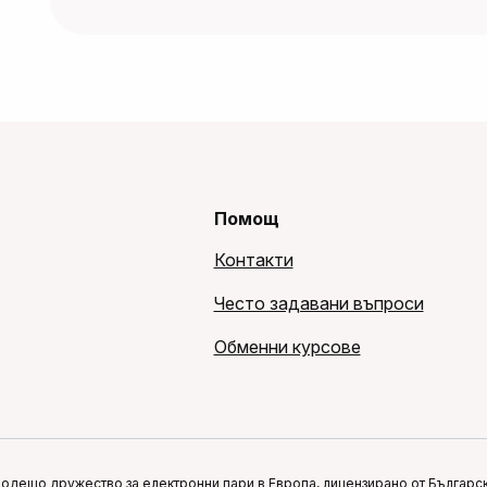
Помощ
Контакти
Често задавани въпроси
Обменни курсове
водещо дружество за електронни пари в Европа, лицензирано от Българска