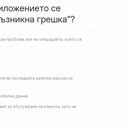
риложението се
ъзникна грешка”?
ски проблем или че операцията, която се
изтегли последната налична версия на
обилни данни).
кип за обслужване на клиенти, като ни