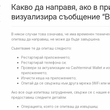
Какво да направя, ако в п
визуализира съобщение “В
В някои случаи това означава, че има временен техниче
опитваш да направиш, не може да бъде завършена.
Съветваме те да опиташ следното:
Рестартирай приложението;
Рестартирай телефона си;
Провери за актуализации на Cashterminal Wallet и 
приложението;
Изчисти кеша на приложението;
Опитай да се свържеш към друга мрежа (WiFi или м
Ако все още изпитваш затруднения, свържи се с нашия е
предоставиш следните детайли:
Операцията, която се опитваш да извършиш;