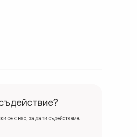
 съдействие?
и се с нас, за да ти съдействаме.