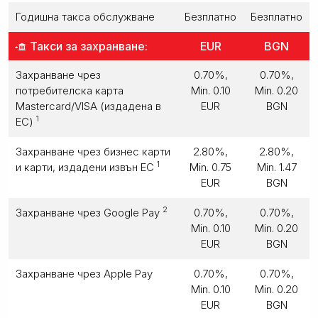
Годишна такса обслужване
Безплатно
Безплатно
Такси за захранване:
EUR
BGN
Захранване чрез
0.70%,
0.70%,
потребителска карта
Min. 0.10
Min. 0.20
Mastercard/VISA (издадена в
EUR
BGN
1
ЕС)
Захранване чрез бизнес карти
2.80%,
2.80%,
1
и карти, издадени извън ЕС
Min. 0.75
Min. 1.47
EUR
BGN
2
Захранване чрез Google Pay
0.70%,
0.70%,
Min. 0.10
Min. 0.20
EUR
BGN
Захранване чрез Apple Pay
0.70%,
0.70%,
Min. 0.10
Min. 0.20
EUR
BGN