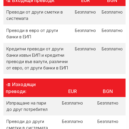
Входящи преводи:
EUR
BGN
Преводи от други сметки в
Безплатно
Безплатно
системата
Преводи в евро от други
Безплатно
Безплатно
банки в ЕИП
Кредитни преводи от други
Безплатно
Безплатно
банки извън ЕИП и кредитни
преводи във валути, различни
от евро, от други банки в ЕИП
Изходящи
преводи:
EUR
BGN
Изпращане на пари
Безплатно
Безплатно
до друг потребител
Преводи до други
Безплатно
Безплатно
сметки в системата