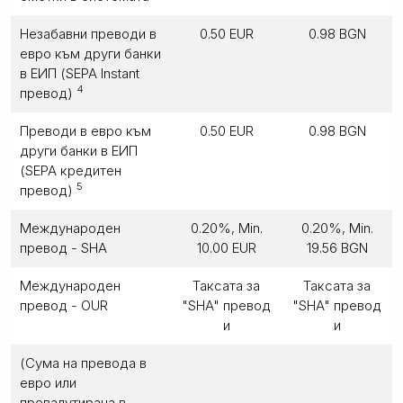
Незабавни преводи в
0.50 EUR
0.98 BGN
евро към други банки
в ЕИП (SEPA Instant
4
превод)
Преводи в евро към
0.50 EUR
0.98 BGN
други банки в ЕИП
(SEPA кредитен
5
превод)
Международен
0.20%, Min.
0.20%, Min.
превод - SHA
10.00 EUR
19.56 BGN
Международен
Таксата за
Таксата за
превод - OUR
"SHA" превод
"SHA" превод
и
и
(Сума на превода в
евро или
превалутирана в