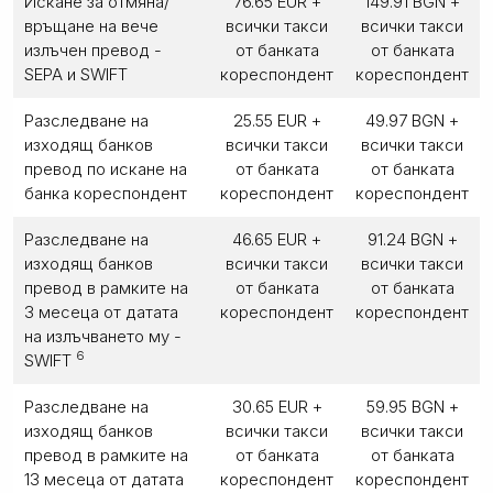
Искане за отмяна/
76.65 EUR +
149.91 BGN +
връщане на вече
всички такси
всички такси
излъчен превод -
от банката
от банката
SEPA и SWIFT
кореспондент
кореспондент
Разследване на
25.55 EUR +
49.97 BGN +
изходящ банков
всички такси
всички такси
превод по искане на
от банката
от банката
банка кореспондент
кореспондент
кореспондент
Разследване на
46.65 EUR +
91.24 BGN +
изходящ банков
всички такси
всички такси
превод в рамките на
от банката
от банката
3 месеца от датата
кореспондент
кореспондент
на излъчването му -
6
SWIFT
Разследване на
30.65 EUR +
59.95 BGN +
изходящ банков
всички такси
всички такси
превод в рамките на
от банката
от банката
13 месеца от датата
кореспондент
кореспондент