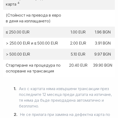
4
карта
(Стойност на превода в евро
в деня на изплащането)
≤ 250.00 EUR
1.00 EUR
1.96 BGN
> 250.00 EUR и ≤ 500.00 EUR
2.00 EUR
3.91 BGN
> 500.00 EUR
5.10 EUR
9.97 BGN
Стартиране на процедура по
20.40 EUR
39.90 BGN
оспорване на трансакция
1.
Ако с картата няма извършени трансакции през
последните 12 месеца преди датата на изтичане,
тя няма да бъде преиздадена автоматично и
безплатно.
2.
Не се прилага при замяна на дефектна карта по