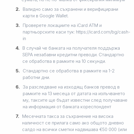
2.
Валидно само за съхранени и верифицирани
карти в Google Wallet.
3.
Проверете локациите на iCard ATM и
партньорските каси тук: https://icard.com/bg/cash-
in
4.
В случай че банката на получателя поддържа
SEPA незабавни кредитни преводи. Стандартно
се обработва в рамките на 10 секунди.
5.
Стандартно се обработва в рамките на 1-2
работни дни.
6.
За разследване на изходящ банков превод в
рамките на 13 месеца от датата на излъчването
му, таксите ще бъдат известни след получаване
на информация от банката кореспондент
7.
Месечната такса за съхранение на висока
наличност се прилага само ако общото дневно
салдо на всички сметки надвишава €50 000 (или