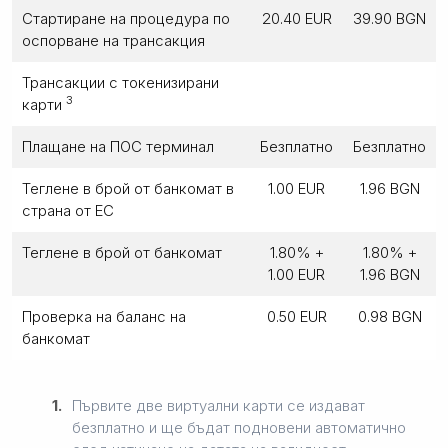
Стартиране на процедура по
20.40 EUR
39.90 BGN
оспорване на трансакция
Трансакции с токенизирани
3
карти
Плащане на ПОС терминал
Безплатно
Безплатно
Теглене в брой от банкомат в
1.00 EUR
1.96 BGN
страна от ЕС
Теглене в брой от банкомат
1.80% +
1.80% +
1.00 EUR
1.96 BGN
Проверка на баланс на
0.50 EUR
0.98 BGN
банкомат
1.
Първите две виртуални карти се издават
безплатно и ще бъдат подновени автоматично