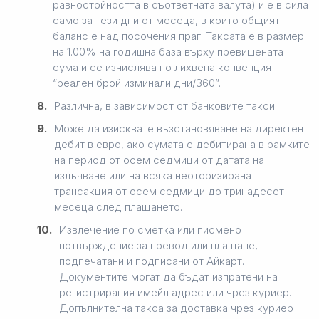
равностойността в съответната валута) и е в сила
само за тези дни от месеца, в които общият
баланс е над посочения праг. Таксата е в размер
на 1.00% на годишна база върху превишената
сума и се изчислява по лихвена конвенция
“реален брой изминали дни/360”.
8.
Различна, в зависимост от банковите такси
9.
Може да изисквате възстановяване на директен
дебит в евро, ако сумата е дебитирана в рамките
на период от осем седмици от датата на
излъчване или на всяка неоторизирана
трансакция от осем седмици до тринадесет
месеца след плащането.
10.
Извлечение по сметка или писмено
потвърждение за превод или плащане,
подпечатани и подписани от Айкарт.
Документите могат да бъдат изпратени на
регистрирания имейл адрес или чрез куриер.
Допълнителна такса за доставка чрез куриер