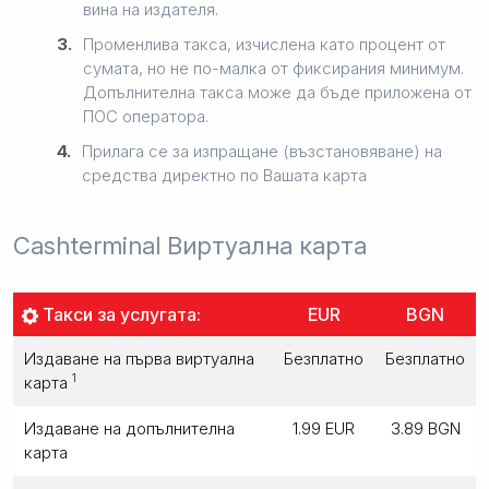
вина на издателя.
3.
Променлива такса, изчислена като процент от
сумата, но не по-малка от фиксирания минимум.
Допълнителна такса може да бъде приложена от
ПОС оператора.
4.
Прилага се за изпращане (възстановяване) на
средства директно по Вашата карта
Cashterminal Виртуална карта
Такси за услугата:
EUR
BGN
Издаване на първа виртуална
Безплатно
Безплатно
1
карта
Издаване на допълнителна
1.99 EUR
3.89 BGN
карта