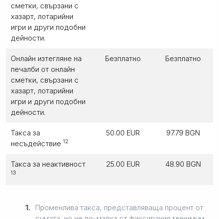
сметки, свързани с
хазарт, лотарийни
игри и други подобни
дейности.
Онлайн изтегляне на
Безплатно
Безплатно
печалби от онлайн
сметки, свързани с
хазарт, лотарийни
игри и други подобни
дейности.
Такса за
50.00 EUR
97.79 BGN
12
несъдействие
Такса за неактивност
25.00 EUR
48.90 BGN
13
1.
Променлива такса, представляваща процент от
сумата, но не по-малка от фиксирания минимум