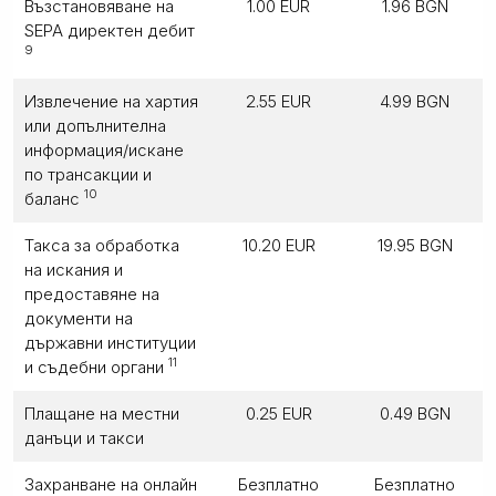
Възстановяване на
1.00 EUR
1.96 BGN
SEPA директен дебит
9
Извлечение на хартия
2.55 EUR
4.99 BGN
или допълнителна
информация/искане
по трансакции и
10
баланс
Такса за обработка
10.20 EUR
19.95 BGN
на искания и
предоставяне на
документи на
държавни институции
11
и съдебни органи
Плащане на местни
0.25 EUR
0.49 BGN
данъци и такси
Захранване на онлайн
Безплатно
Безплатно