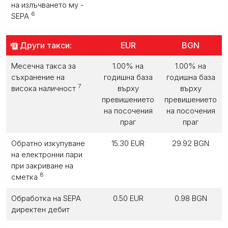
на излъчването му -
6
SEPA
Други такси:
EUR
BGN
Месечна такса за
1.00% на
1.00% на
съхранение на
годишна база
годишна база
7
висока наличност
върху
върху
превишението
превишението
на посочения
на посочения
праг
праг
Обратно изкупуване
15.30 EUR
29.92 BGN
на електронни пари
при закриване на
8
сметка
Обработка на SEPA
0.50 EUR
0.98 BGN
директен дебит