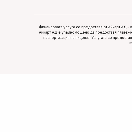
Финансовата услуга се предоставя от Айкарт АД – 
Айкарт АД е упълномощено да предоставя платежни
паспортизация на лиценза. Услугата се предоста
и