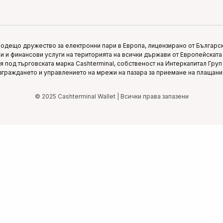
водещо дружество за електронни пари в Европа, лицензирано от Българска
 и финансови услуги на територията на всички държави от Европейската 
вя под търговската марка Cashterminal, собственост на Интеркапитал Гру
зграждането и управлението на мрежи на пазара за приемане на плащани
© 2025 Cashterminal Wallet | Всички права запазени