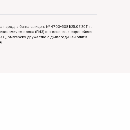
 народна банка с лиценз № 4703-5081/25.07.2011 г.
икономическа зона (ЕИЗ) въз основа на европейска
п АД, българско дружество с дългогодишен опит в
я.