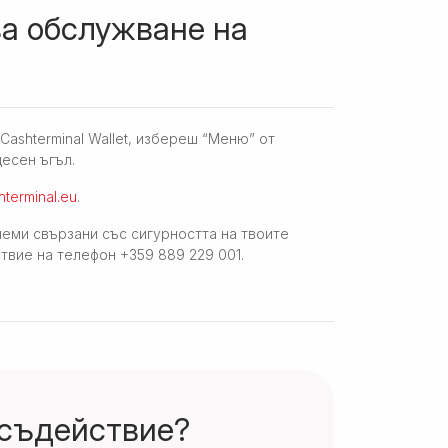
за обслужване на
ashterminal Wallet, избереш “Меню” от
десен ъгъл.
hterminal.eu
.
леми свързани със сигурността на твоите
твие на телефон +359 889 229 001.
 съдействие?