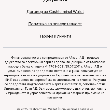
Договор за Cashterminal Wallet
Политика за поверителност
Тарифи и лимити
Финансовата услуга се предоставя от Айкарт АД – водещо
дружество за електронни пари в Европа, лицензирано от Българска
народна банка с лиценз № 4703-5081/25.07.2011 г. Айкарт АД е
упълномощено да предоставя платежни и финансови услуги на
територията на всички държави от Европейската икономическа зона
(ЕИЗ) въз основа на европейска паспортизация на лиценза. Услугата
се предоставя под търговската марка Cashterminal, собственост на
Интеркапитал Груп АД, българско дружество с дългогодишен опит в
изграждането и управлението на мрежи на пазара за приемане на
плащания.
© 2025 Cashterminal Wallet | Всички права запазени