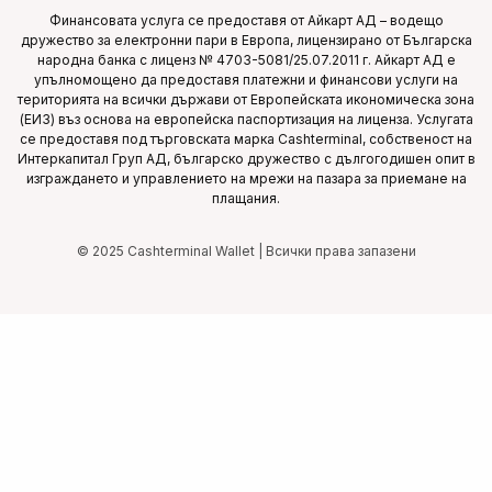
Финансовата услуга се предоставя от Айкарт АД – водещо
дружество за електронни пари в Европа, лицензирано от Българска
народна банка с лиценз № 4703-5081/25.07.2011 г. Айкарт АД е
упълномощено да предоставя платежни и финансови услуги на
територията на всички държави от Европейската икономическа зона
(ЕИЗ) въз основа на европейска паспортизация на лиценза. Услугата
се предоставя под търговската марка Cashterminal, собственост на
Интеркапитал Груп АД, българско дружество с дългогодишен опит в
изграждането и управлението на мрежи на пазара за приемане на
плащания.
© 2025 Cashterminal Wallet | Всички права запазени