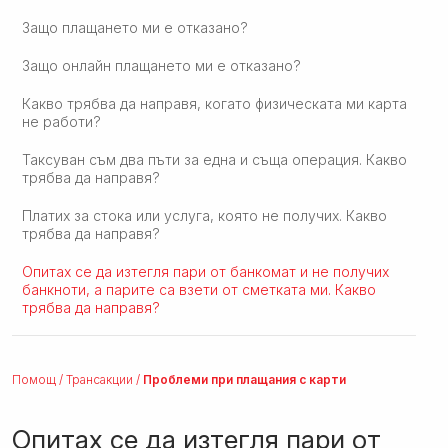
Защо плащането ми е отказано?
Защо онлайн плащането ми е отказано?
Какво трябва да направя, когато физическата ми карта
не работи?
Таксуван съм два пъти за една и съща операция. Какво
трябва да направя?
Платих за стока или услуга, която не получих. Какво
трябва да направя?
Опитах се да изтегля пари от банкомат и не получих
банкноти, а парите са взети от сметката ми. Какво
трябва да направя?
Помощ
/
Трансакции
/
Проблеми при плащания с карти
Опитах се да изтегля пари от