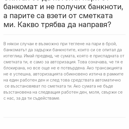
банкомат и не получих банкноти,
а парите са взети от сметката
ми. Какво трябва да направя?
В някои случаи е възможно при теглене на пари в брой,
банкоматът да задържи банкнотите, които си се опитал да
изтеглиш. Имай предвид, че сумата, която е приспадната от
сметката ти, е само за авторизация. Това означава, че тя е
блокирана, но все още не е потвърдена. Ако трансакцията
не е успешна, авторизацията обикновено изтича в рамките
на един работен ден и след това средствата автоматично
се възстановяват по сметката ти. Ако сумата не бъде
възстановена на следващия работен ден, моля, свържи се
с нас, за да ти съдействаме.