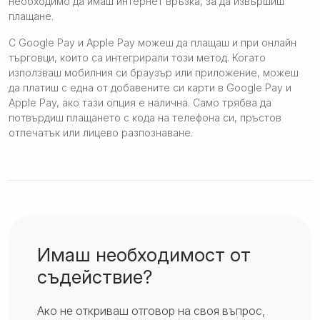
необходимо да имаш интернет връзка, за да извършиш
плащане.
С Google Pay и Apple Pay можеш да плащаш и при онлайн
търговци, които са интегрирали този метод. Когато
използваш мобилния си браузър или приложение, можеш
да платиш с една от добавените си карти в Google Pay и
Apple Pay, ако тази опция е налична. Само трябва да
потвърдиш плащането с кода на телефона си, пръстов
отпечатък или лицево разпознаване.
Имаш необходимост от
съдействие?
Ако не откриваш отговор на своя въпрос,