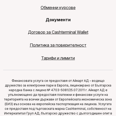
Обменни курсове
Документи
Договор за Cashterminal Wallet
Политика за поверителност
Тарифи и лимити
Финансовата услуга се предоставя от Айкарт АД – водещо
дружество за електронни пари в Европа, лицензирано от Българска
народна банка с лиценз № 4703-5081/25.07.2011 г. Айкарт АД е
упълномощено да предоставя платежни и финансови услуги на
територията на всички държави от Европейската икономическа зона
(ЕИЗ) въз основа на европейска паспортизация на лиценза. Услугата
се предоставя под търговската марка Cashterminal, собственост на
Интеркапитал Груп АД, българско дружество с дългогодишен опит в