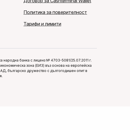
Договор за Cashterminal Wallet
Политика за поверителност
Тарифи и лимити
 народна банка с лиценз № 4703-5081/25.07.2011 г.
икономическа зона (ЕИЗ) въз основа на европейска
п АД, българско дружество с дългогодишен опит в
я.