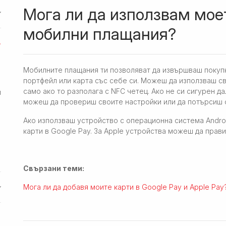
Мога ли да използвам мое
мобилни плащания?
Мобилните плащания ти позволяват да извършваш покуп
портфейл или карта със себе си. Можеш да използваш с
само ако то разполага с NFC четец. Ако не си сигурен да
и
можеш да провериш своите настройки или да потърсиш о
Ако използваш устройство с операционна система Andro
карти в Google Pay. За Apple устройства можеш да прав
Свързани теми:
Мога ли да добавя моите карти в Google Pay и Apple Pay