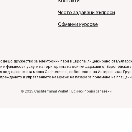
Контакти
Често задавани въпроси
Обменни курсове
водещо дружество за електронни пари в Европа, лицензирано от Българска
 и финансови услуги на територията на всички държави от Европейската 
вя под търговската марка Cashterminal, собственост на Интеркапитал Гру
зграждането и управлението на мрежи на пазара за приемане на плащани
© 2025 Cashterminal Wallet | Всички права запазени