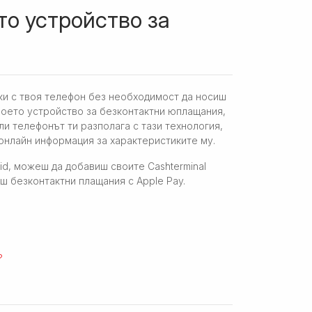
то устройство за
ки с твоя телефон без необходимост да носиш
воето устройство за безконтактни юплащания,
ли телефонът ти разполага с тази технология,
нлайн информация за характеристиките му.
id, можеш да добавиш своите Cashterminal
иш безконтактни плащания с Apple Pay.
?