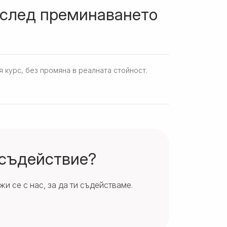
 след преминаването
я курс, без промяна в реалната стойност.
 съдействие?
и се с нас, за да ти съдействаме.