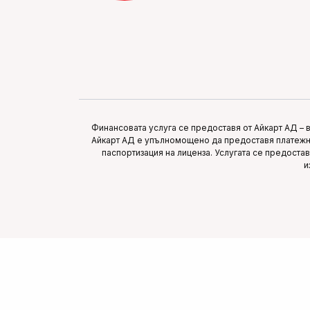
Финансовата услуга се предоставя от Айкарт АД – 
Айкарт АД е упълномощено да предоставя платежни
паспортизация на лиценза. Услугата се предоста
и