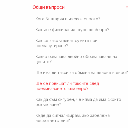
Общи въпроси
Кога България въвежда еврото?
Какъв е фиксираният курс лев/евро?
Как се закръгляват сумите при
превалутиране?
Какво означава двойно обозначаване на
цените?
Ще има ли такси за обмяна на левове в евро?
Ще се повишат ли таксите след
преминаването към евро?
Как да съм сигурен, че няма да има скрито
оскъпяване?
Къде да сигнализирам, ако забележа
несъответствия?