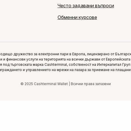
Често задавани въпроси
Обменни курсове
водещо дружество за електронни пари в Европа, лицензирано от Българска
 и финансови услуги на територията на всички държави от Европейската 
вя под търговската марка Cashterminal, собственост на Интеркапитал Гру
зграждането и управлението на мрежи на пазара за приемане на плащани
© 2025 Cashterminal Wallet | Всички права запазени