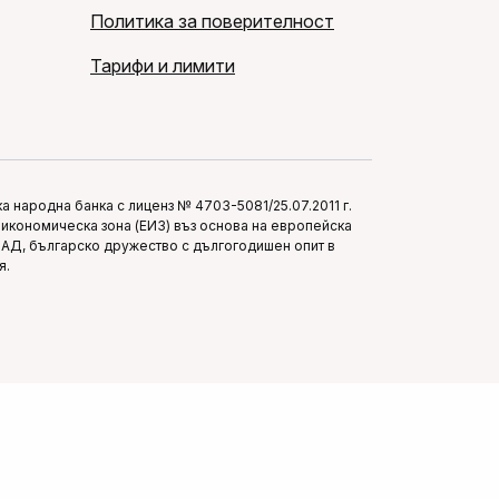
Политика за поверителност
Тарифи и лимити
 народна банка с лиценз № 4703-5081/25.07.2011 г.
икономическа зона (ЕИЗ) въз основа на европейска
п АД, българско дружество с дългогодишен опит в
я.