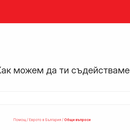
Как можем да ти съдействаме
Помощ
/
Eврото в България
/
Общи въпроси